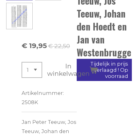
Teeuw, Jos
Teeuw, Johan
den Hoedt en
Jan van
€ 19,95
€ 22,50
Westenbrugge
Tijdelijk in prijs
In
verlaagd ! Op
winkelwagen
voorraad
Artikelnummer:
2508K
Jan Peter Teeuw, Jos
Teeuw, Johan den