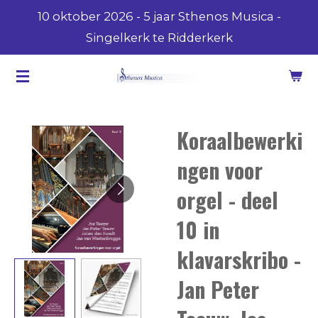
10 oktober 2026 - 5 jaar Sthenos Musica -
Ga
Singelkerk te Ridderkerk
direct
naar
de
hoofdinhoud
Koraalbewerki
ngen voor
orgel - deel
10 in
klavarskribo -
Jan Peter