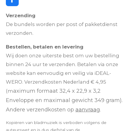
F
a
c
Verzending
e
De bundels worden per post of pakketdienst
b
o
verzonden.
o
k
Bestellen, betalen en levering
Wij doen onze uiterste best om uw bestelling
binnen 24 uur te verzenden. Betalen via onze
website kan eenvoudig en veilig via iDEAL-
WERO. Verzendkosten Nederland € 4,95
aximum formaat 32,4 x 22,9 x 3,2
(m
Enveloppe en m
aximaal gewicht 349 gram).
Andere verzendkosten op
aanvraag
.
Kopiëren van bladmuziek is verboden volgens de
auteurswet en is dus diefstal van de