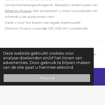
componist/arrangeur/uitgever. Besteld u bladmuziek van
Sthenos Musica
, dan accepteert u onze voorwaarden en
schendt u de auteurswet niet!
Dank u voor het kopen van legale bladmuziek!
Sthenos Musica Lisserdijk 535 2165 AK Lisserbroek
Deze website gebruikt cookies voor
Copyright © 2026 - 2021 Sthenos Musica
| Alle rechten voorbehouden -
analyse-doeleinden en/of het tonen van
All rights reserved | NL36KNAB0412481766 | BIC KNABNL2H | KvK
advertenties. Door gebruik te blijven maken
van de site gaat u hiermee akkoord.
Amsterdam 84364548 | BTW nr NL003953855B22
|
Algemene
voorwaarden
en
Auteursrechten
|
Disclaimer
|
info@sthenosmusica.nl
|
Akkoord
E-mailadres
YouTube