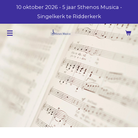
10 oktober 2026 - 5 jaar Sthenos Musica -
Ga
Singelkerk te Ridderkerk
direct
naar
de
hoofdinhoud