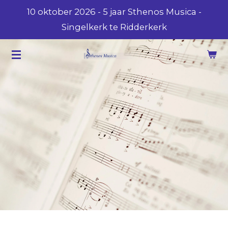
10 oktober 2026 - 5 jaar Sthenos Musica -
Ga
Singelkerk te Ridderkerk
direct
naar
de
hoofdinhoud