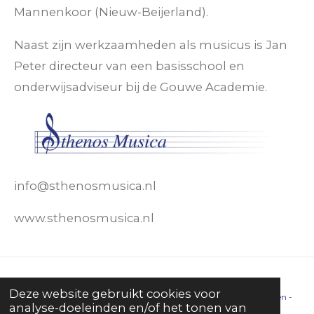
Mannenkoor (Nieuw-Beijerland).
Naast zijn werkzaamheden als musicus is Jan
Peter directeur van een basisschool en
onderwijsadviseur bij de Gouwe Academie.
info@sthenosmusica.nl
www.sthenosmusica.nl
Deze website gebruikt cookies voor
Copyright © 2026 - 2021 Sthenos Musica
| Alle rechten voorbehouden -
analyse-doeleinden en/of het tonen van